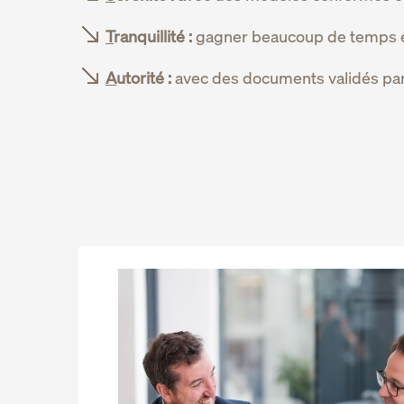
T
ranquillité :
gagner beaucoup de temps et 
A
utorité :
avec des documents validés par 