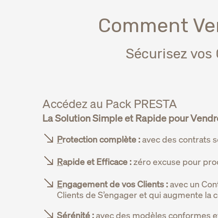
Comment Ven
Sécurisez vos 
Accédez au Pack PRESTA
La Solution Simple et Rapide pour Vendre
P
rotection complète :
avec des contrats so
R
apide et Efficace :
zéro excuse pour proc
E
ngagement de vos Clients :
avec un Cont
Clients de S’engager et qui augmente la 
S
érénité :
avec des modèles conformes et 